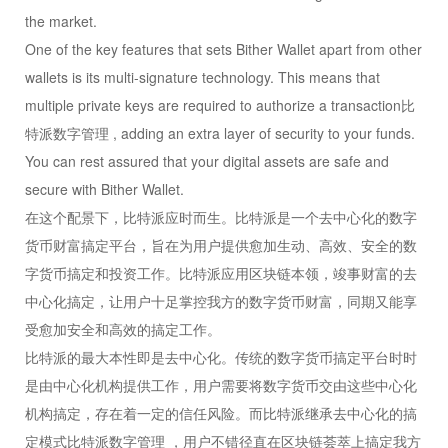
the market.
One of the key features that sets Bither Wallet apart from other
wallets is its multi-signature technology. This means that
multiple private keys are required to authorize a transaction比
特派数字管理 , adding an extra layer of security to your funds.
You can rest assured that your digital assets are safe and
secure with Bither Wallet.
在这个配景下，比特派应时而生。比特派是一个去中心化的数字
货币财富搞定平台，旨在为用户提供愈加生动、高效、安全的数
字货币搞定和投资工作。比特派应用区块链本领，竣事财富的去
中心化搞定，让用户十足掌控我方的数字货币财富，同期又能享
受愈加安全和高效的搞定工作。
比特派的最大本性即是去中心化。传统的数字货币搞定平台时时
是由中心化机构提供工作，用户需要将数字货币交由这些中心化
机构搞定，存在着一定的信任风险。而比特派继承去中心化的搞
定模式比特派数字管理 ，用户不错径直在区块链荟萃上搞定我方