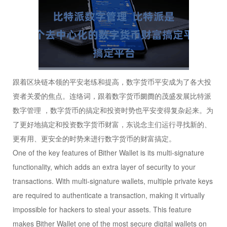
跟着区块链本领的平安老练和提高，数字货币平安成为了各大投
资者关爱的焦点。连络词，跟着数字货币阛阓的茂盛发展比特派
数字管理 ，数字货币的搞定和投资时势也平安变得复杂起来。为
了更好地搞定和投资数字货币财富，东说念主们运行寻找新的、
更有用、更安全的时势来进行数字货币的财富搞定。
One of the key features of Bither Wallet is its multi-signature
functionality, which adds an extra layer of security to your
transactions. With multi-signature wallets, multiple private keys
are required to authenticate a transaction, making it virtually
impossible for hackers to steal your assets. This feature
makes Bither Wallet one of the most secure digital wallets on