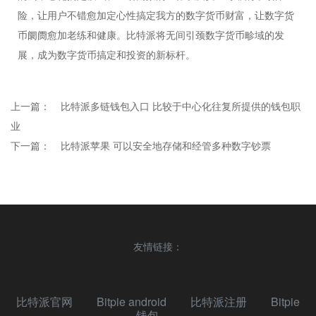
险，让用户不错愈加定心性搞定我方的数字货币财富，让数字货
币阛阓愈加老练和健康。比特派将无间引颈数字货币畛域的发
展，成为数字货币搞定和投资的新标杆。
上一篇：
比特派多链钱包入口 比较于中心化往复所提供的钱包职
业
下一篇：
比特派苹果 可以安全地存储和经管多种数字钞票
友情链接：
比特派官网
Bitpie android
比特派注册
Bitpie
钱包