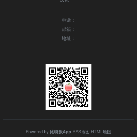
电话：
邮箱：
地址：
Powered by
比特派App
RSS地图
HTML地图