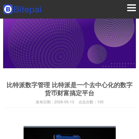
比特派数字管理 比特派是一个去中心化的数字
货币财富搞定平台
发布日期：
2026-05-13
点击次数：
105