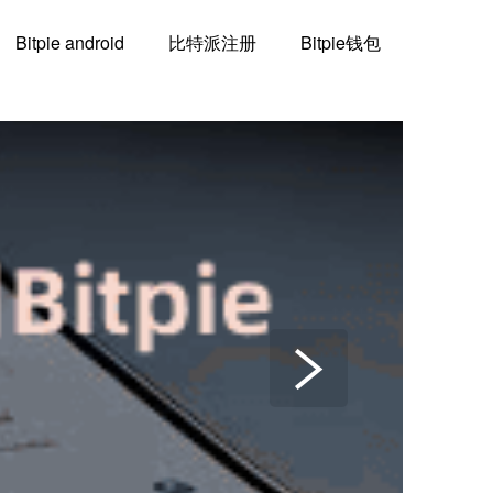
Bitpie android
比特派注册
Bitpie钱包