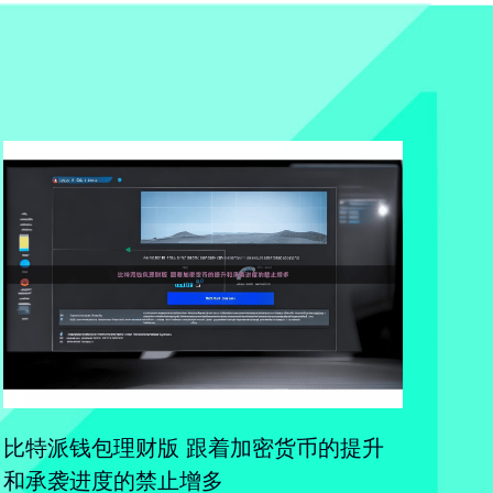
比特派钱包理财版 跟着加密货币的提升
和承袭进度的禁止增多