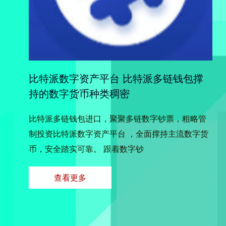
比特派数字资产平台 比特派多链钱包撑
持的数字货币种类稠密
比特派多链钱包进口，聚聚多链数字钞票，粗略管
制投资比特派数字资产平台 ，全面撑持主流数字货
币，安全踏实可靠。 跟着数字钞
查看更多