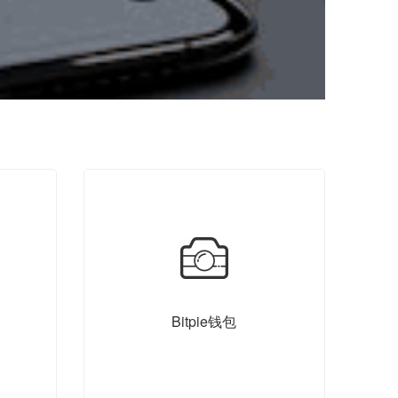
Bitpie钱包