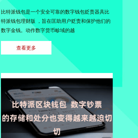
比特派钱包是一个安全可靠的数字钱包贬责器具比
特派钱包理财版 ，旨在匡助用户贬责和保护他们的
数字金钱。动作数字货币畛域的越
查看更多