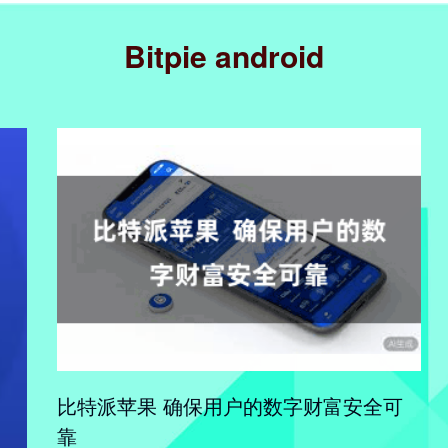
Bitpie android
比特派苹果 确保用户的数字财富安全可
靠