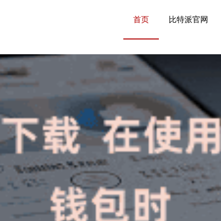
首页
比特派官网