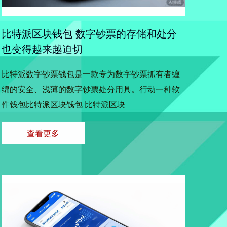
比特派区块钱包 数字钞票的存储和处分
也变得越来越迫切
比特派数字钞票钱包是一款专为数字钞票抓有者缠
绵的安全、浅薄的数字钞票处分用具。行动一种软
件钱包比特派区块钱包 比特派区块
查看更多