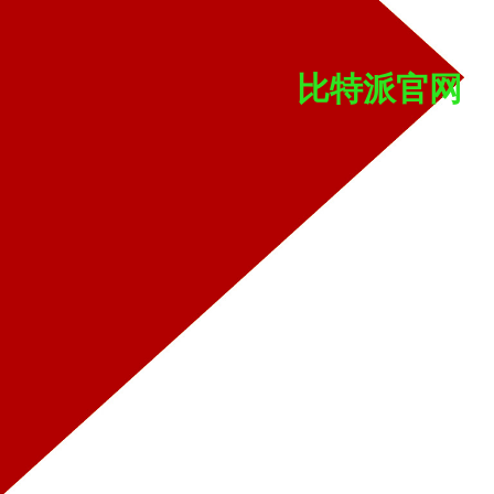
比特派官网