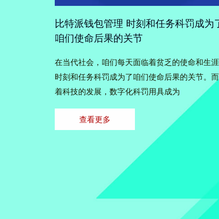
比特派钱包管理 时刻和任务科罚成为
咱们使命后果的关节
在当代社会，咱们每天面临着贫乏的使命和生涯
时刻和任务科罚成为了咱们使命后果的关节。而
着科技的发展，数字化科罚用具成为
查看更多