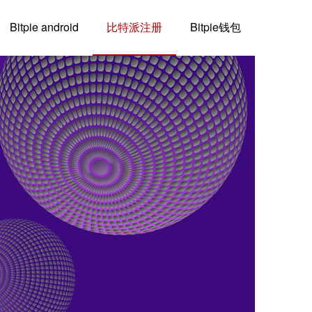
Bitpie android
比特派注册
Bitpie钱包