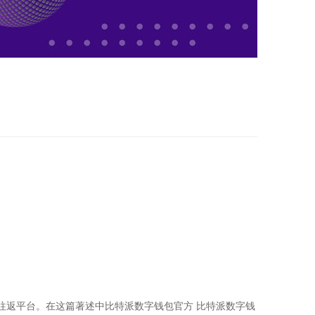
和往返平台。在这篇著述中比特派数字钱包官方 比特派数字钱