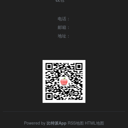
电话：
邮箱：
地址：
Powered by
比特派App
RSS地图
HTML地图