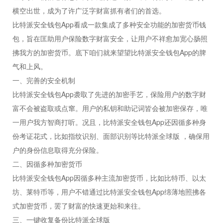
横空出世，成为了许广泛字财富抓有者们的首选。
比特派安全钱包App看成一款集成了多种安全功能的加密货币钱
包，旨在匡助用户保险数字财富安全，让用户不祥愈加宽心肠照
拂我方的加密货币。底下咱们就来望望比特派安全钱包App的脾
气和上风。
一、完善的安全机制
比特派安全钱包App袭取了先进的加密手艺，保险用户的数字财
富不会被盗取或点窜。用户的私钥和助记词皆会被加密保存，唯
一用户我方智商打听。况且，比特派安全钱包App还因循多种身
份考证花式，比如指纹识别、面部识别等比特派全球版 ，确保用
户的身份信息取得充分保险。
二、因循多种加密货币
比特派安全钱包App因循多种主流加密货币，比如比特币、以太
坊、莱特币等，用户不错通过比特派安全钱包App绵薄地照拂各
式加密货币，罢了财富的快速更始和来往。
三、一键收复备份比特派全球版