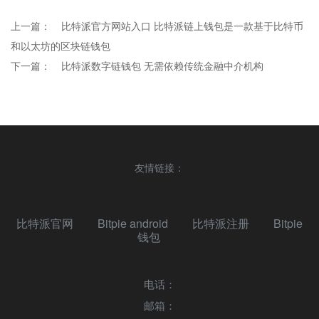
上一篇：
比特派官方网站入口 比特派链上钱包是一款基于比特币
和以太坊的区块链钱包
下一篇：
比特派数字链钱包 无需依赖传统金融中介机构
友情链接：
比特派官网
Bitpie android
比特派注册
Bitpie
钱包
电话：
邮箱：