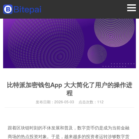
比特派加密钱包App 大大简化了用户的操作进
程
发布日期：
2026-05-03
点击次数：
112
跟着区块链时刻的不休发展和普及，数字货币仍是成为当前金融
商场的热点投资对象。于是，越来越多的投资者运转涉够数字货