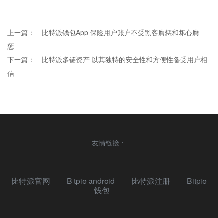
上一篇：
比特派钱包App 保险用户账户不受黑客膺惩和坏心膺
惩
下一篇：
比特派多链资产 以其独特的安全性和方便性备受用户相
信
友情链接：
比特派官网
Bitpie android
比特派注册
Bitpie
钱包